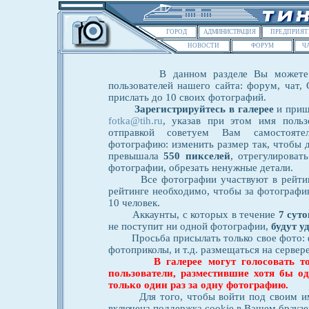
ГОРОД
АДМИНИСТРАЦИЯ
ПРЕДПРИЯТ
НОВОСТИ
ФОРУМ
Ч
В данном разделе Вы можете пос
пользователей нашего сайта: форум, чат, 
прислать до 10 своих фотографий.
Зарегистрируйтесь в галерее
и приш
fotka@tih.ru
, указав при этом имя польз
отправкой советуем Вам самостояте
фотографию: изменить размер так, чтобы 
превышала
550 пикселей
, отрегулироват
фотографии, обрезать ненужные детали.
Все фотографии участвуют в рейтинге
рейтинге необходимо, чтобы за фотографи
10 человек.
Аккаунты, с которых в течение
7 сут
не поступит ни одной фотографии,
будут у
Просьба присылать только свое фото: 
фотоприколы, и т.д. размещаться на сервере
В галерее могут голосовать т
пользователи, разместившие хотя бы о
только один раз за одну фотографию.
Для того, чтобы войти под своим име
включена поддержка cookie в Вашем браузе