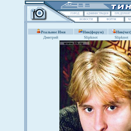
ГОРОД
АДМИНИСТРАЦИЯ
ПРЕДПРИЯТ
НОВОСТИ
ФОРУМ
Ч
Реальное Имя
Ник(форум)
Ник(чат
Дмитрий
Slipknot
Slipknot