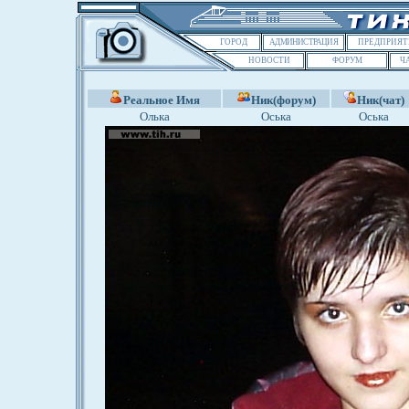
ГОРОД
АДМИНИСТРАЦИЯ
ПРЕДПРИЯТ
НОВОСТИ
ФОРУМ
Ч
Реальное Имя
Ник(форум)
Ник(чат)
Олька
Оська
Оська