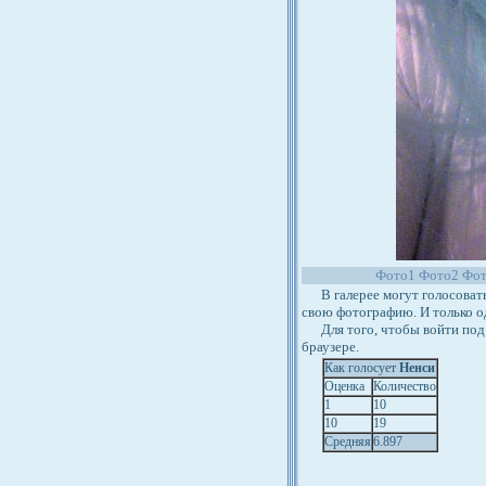
Фото1
Фото2
Фо
В галерее могут голосовать 
свою фотографию. И только о
Для того, чтобы войти под 
браузере.
Как голосует
Ненси
Оценка
Количество
1
10
10
19
Средняя
6.897