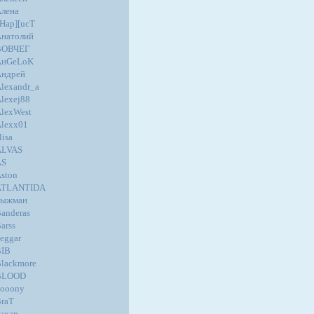
лена
Hap][ucT
натолий
ВОВЧЕГ
AнGеLoK
Андрей
lexandr_a
lexej88
lexWest
lexx01
lisa
ALVAS
AS
ston
ATLANTIDA
Быжман
anderas
arss
eggar
BIB
lackmore
BLOOD
ooony
raT
ахар