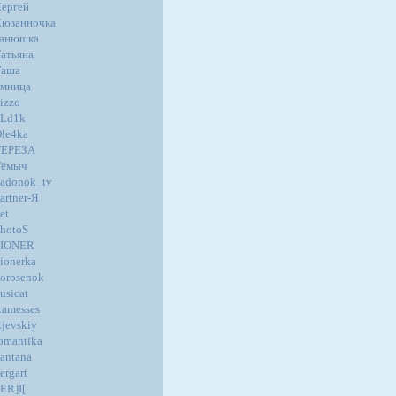
ергей
юзанночка
танюшка
атьяна
Таша
мница
izzo
oLd1k
le4ka
ТЕРЕЗА
Тёмыч
adonok_tv
artner-Я
et
hotoS
PIONER
ionerka
orosenok
usicat
amesses
jevskiy
omantika
antana
ergart
ER]I[