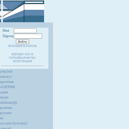
Имя
Пароль
ВСПОМНИТЬ ПАРОЛЬ
РЕЙТИНГ TOP-10
СЛУЧАЙНАЯ ФОТКА
РЕГИСТРАЦИЯ
4yma3uk
азилеус
арончик
ВАЛЕРИЯ
адик
Abram
didasка))))
ромчик
руклин
ик
кусная булочка2
лексей