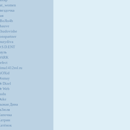
at_women
вездочка
ая
BoJIo4b
hauve
hudovishe
onspartner
razydiva
.S.D.ENT
ауль
DARK
efect
ima1412rol.ru
iOXid
ismay
r Dizel
r Web
udu
Duke
ыжая Дина
а3юля
апочка
атрин
атёнок