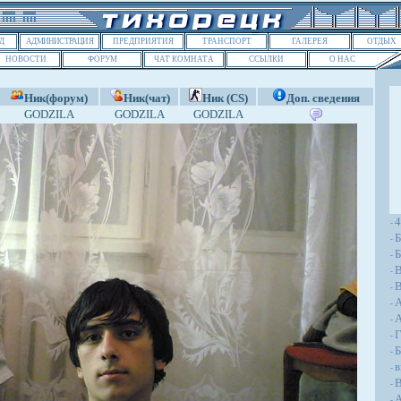
Д
АДМИНИСТРАЦИЯ
ПРЕДПРИЯТИЯ
ТРАНСПОРТ
ГАЛЕРЕЯ
ОТДЫХ
НОВОСТИ
ФОРУМ
ЧАТ КОМНАТА
ССЫЛКИ
О НАС
Ник(форум)
Ник(чат)
Ник (CS)
Доп. сведения
GODZILA
GODZILA
GODZILA
-
Б
-
Б
-
-
В
-
-
A
-
Г
-
Б
-
в
-
В
-
А
-