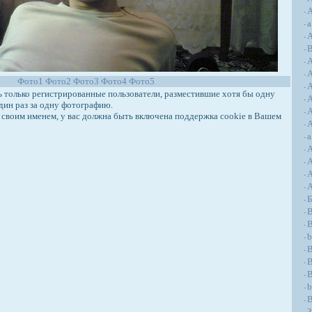
А
-
a
-
А
-
-
-
-
Фото1
Фото2
Фото3
Фото4
Фото5
A
-
только регистрированные пользователи, разместившие хотя бы одну
A
-
дин раз за одну фотографию.
A
-
своим именем, у вас должна быть включена поддержка cookie в Вашем
A
-
a
-
-
-
A
-
-
-
B
-
B
-
b
-
-
B
-
-
b
-
B
-
З