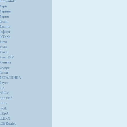
Homya4ok
Мари
Марина
Мария
астя
Масяня
афаня
НаТаХа
Митя
льга
лька
лья_DiV
ленька
zotope
енси
МЕТАЛЛИКА
Мяусс
.Lo
JeROM
ohn 007
unny
acik
KlEpA
KLEXX
OBRualet_