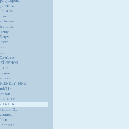
ра суворова
ристинка
КРЕМЛЬ
нка
отБегемот
lectronic
Enemy
Nergy
Ксюха
Кум
rror
Xper1nce
ЛЕЙЛЁНОК
КЕНЗО
есичка
antaZy
FRIENDLY_FIRE
rukT1k
arison
GENDALF
GODZILA
remlin_XL
asumeat
elen
ippokrat