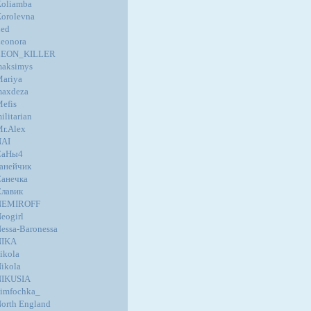
oliamba
orolevna
ed
eonora
LEON_KILLER
aksimys
ariya
axdeza
efis
ilitarian
r.Alex
NAI
СаНы4
анейчик
анечка
лавик
NEMIROFF
eogirl
essa-Baronessa
NIKA
ikola
ikola
NIKUSIA
imfochka_
orth England