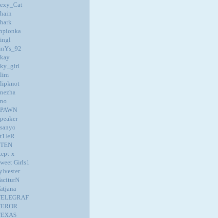
exy_Cat
hain
hark
hpionka
ingl
inYs_92
kay
ky_girl
lim
lipknot
nezha
no
SPAWN
peaker
sanyo
t1leR
STEN
tept-x
weet Girls1
ylvester
aciturN
atjana
TELEGRAF
TEROR
TEXAS