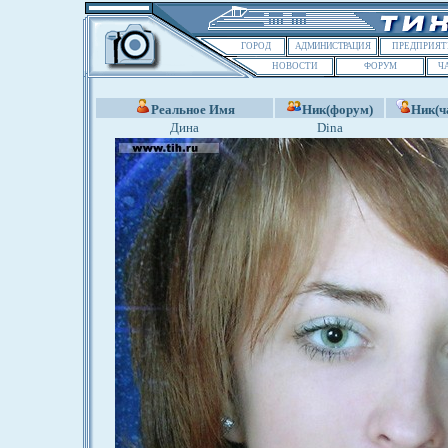
ГОРОД
АДМИНИСТРАЦИЯ
ПРЕДПРИЯТ
НОВОСТИ
ФОРУМ
Ч
Реальное Имя
Ник(форум)
Ник(ч
Дина
Dina