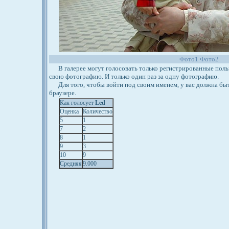
Фото1
Фото2
В галерее могут голосовать только регистрированные польз
свою фотографию. И только один раз за одну фотографию.
Для того, чтобы войти под своим именем, у вас должна бы
браузере.
Как голосует
Led
Оценка
Количество
5
1
7
2
8
1
9
3
10
9
Средняя
9.000