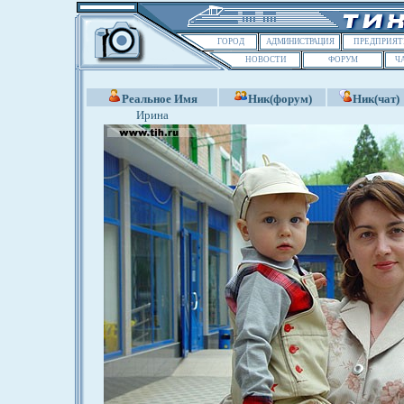
ГОРОД
АДМИНИСТРАЦИЯ
ПРЕДПРИЯТ
НОВОСТИ
ФОРУМ
Ч
Реальное Имя
Ник(форум)
Ник(чат)
Ирина