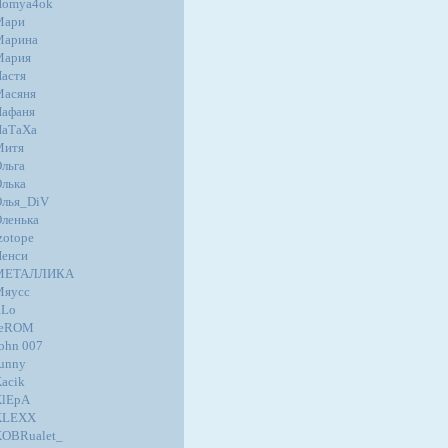
Homya4ok
Мари
Марина
Мария
астя
Масяня
афаня
НаТаХа
Митя
льга
лька
лья_DiV
ленька
zotope
енси
МЕТАЛЛИКА
Мяусс
.Lo
JeROM
ohn 007
unny
acik
KlEpA
KLEXX
OBRualet_