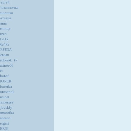
ергей
юзанночка
танюшка
атьяна
Таша
мница
izzo
oLd1k
le4ka
ТЕРЕЗА
Тёмыч
adonok_tv
artner-Я
et
hotoS
PIONER
ionerka
orosenok
usicat
amesses
jevskiy
omantika
antana
ergart
ER]I[