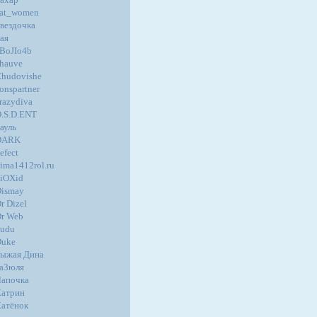
at_women
вездочка
ая
BoJIo4b
hauve
hudovishe
onspartner
razydiva
.S.D.ENT
ауль
DARK
efect
ima1412rol.ru
iOXid
ismay
r Dizel
r Web
udu
Duke
ыжая Дина
а3юля
апочка
атрин
атёнок