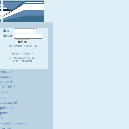
Имя
Пароль
ВСПОМНИТЬ ПАРОЛЬ
РЕЙТИНГ TOP-10
СЛУЧАЙНАЯ ФОТКА
РЕГИСТРАЦИЯ
4yma3uk
азилеус
арончик
ВАЛЕРИЯ
адик
Abram
didasка))))
ромчик
руклин
ик
кусная булочка2
лексей