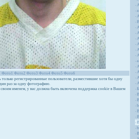
А
-
a
-
А
-
-
-
-
A
-
A
-
A
-
A
-
a
-
-
Фото1
Фото2
Фото3
Фото4
Фото5
Фото6
-
A
только регистрированные пользователи, разместившие хотя бы одну
-
дин раз за одну фотографию.
-
своим именем, у вас должна быть включена поддержка cookie в Вашем
-
B
-
B
-
b
-
-
B
-
-
b
-
B
-
З