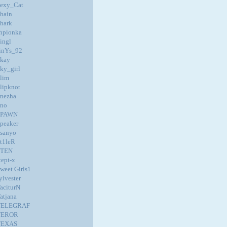
exy_Cat
hain
hark
hpionka
ingl
inYs_92
kay
ky_girl
lim
lipknot
nezha
no
SPAWN
peaker
sanyo
t1leR
STEN
tept-x
weet Girls1
ylvester
aciturN
atjana
TELEGRAF
TEROR
TEXAS