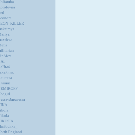
oliamba
orolevna
ed
eonora
LEON_KILLER
aksimys
ariya
axdeza
efis
ilitarian
r.Alex
NAI
СаНы4
анейчик
анечка
лавик
NEMIROFF
eogirl
essa-Baronessa
NIKA
ikola
ikola
NIKUSIA
imfochka_
orth England