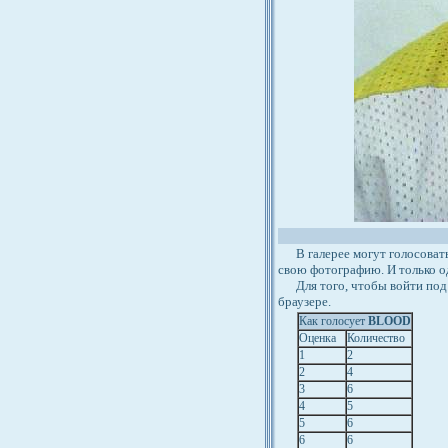
В галерее могут голосовать 
свою фотографию. И только о
Для того, чтобы войти под 
браузере.
Как голосует
BLOOD
Оценка
Количество
1
2
2
4
3
6
4
5
5
6
6
6