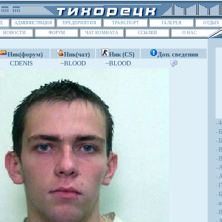
Д
АДМИНИСТРАЦИЯ
ПРЕДПРИЯТИЯ
ТРАНСПОРТ
ГАЛЕРЕЯ
ОТДЫХ
НОВОСТИ
ФОРУМ
ЧАТ КОМНАТА
ССЫЛКИ
О НАС
Ник(форум)
Ник(чат)
Ник (CS)
Доп. сведения
CDENIS
~BLOOD
~BLOOD
-
Б
-
Б
-
-
В
-
-
A
-
Г
-
Б
-
в
-
В
-
А
-