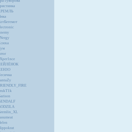
ра суворова
ристинка
КРЕМЛЬ
нка
отБегемот
lectronic
Enemy
Nergy
Ксюха
Кум
rror
Xper1nce
ЛЕЙЛЁНОК
КЕНЗО
есичка
antaZy
FRIENDLY_FIRE
rukT1k
arison
GENDALF
GODZILA
remlin_XL
asumeat
elen
ippokrat