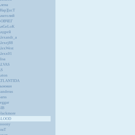
лена
Hap][ucT
натолий
ВОВЧЕГ
AнGеLoK
Андрей
lexandr_a
lexej88
lexWest
lexx01
lisa
ALVAS
AS
ston
ATLANTIDA
Быжман
anderas
arss
eggar
BIB
lackmore
BLOOD
ooony
raT
ахар