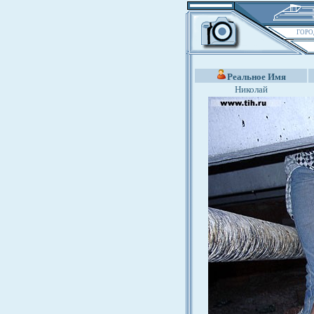
ГОРО
Реальное Имя
Николай