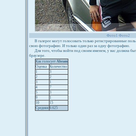
Фото1
Фото2
В галерее могут голосовать только регистрированные польз
свою фотографию. И только один раз за одну фотографию.
Для того, чтобы войти под своим именем, у вас должна бы
браузере.
Как голосует
Abram
Оценка
Количество
1
3
2
2
3
1
4
7
5
3
9
1
10
15
Средняя
6.625