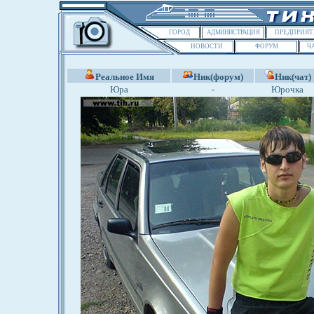
ГОРОД
АДМИНИСТРАЦИЯ
ПРЕДПРИЯТ
НОВОСТИ
ФОРУМ
Ч
Реальное Имя
Ник(форум)
Ник(чат)
Юра
-
Юрочка