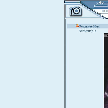
ГОРО
Реальное Имя
Александр_а