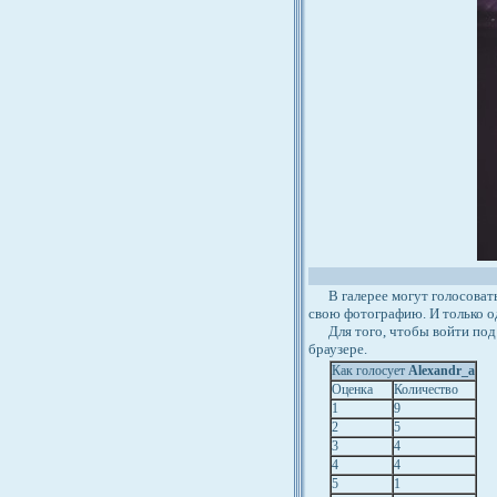
В галерее могут голосовать 
свою фотографию. И только о
Для того, чтобы войти под 
браузере.
Как голосует
Alexandr_a
Оценка
Количество
1
9
2
5
3
4
4
4
5
1