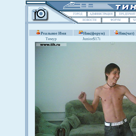
ГОРОД
АДМИНИСТРАЦИЯ
ПРЕДПРИЯТ
НОВОСТИ
ФОРУМ
Ч
Реальное Имя
Ник(форум)
Ник(чат)
Тимур
Junior$17i