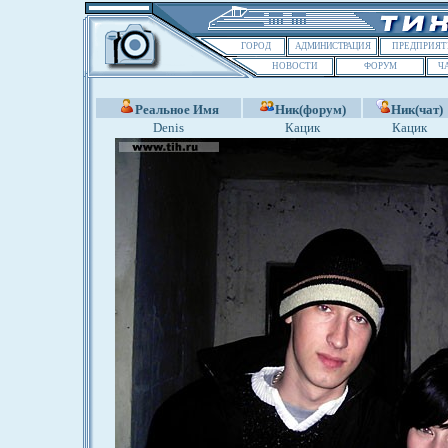
ГОРОД
АДМИНИСТРАЦИЯ
ПРЕДПРИЯТ
НОВОСТИ
ФОРУМ
Ч
Реальное Имя
Ник(форум)
Ник(чат)
Denis
Кацик
Кацик