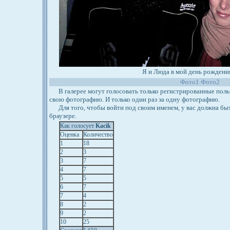
Я и Люда в мой день рождения
Фото1
Фото2
В галерее могут голосовать только регистрированные польз
свою фотографию. И только один раз за одну фотографию.
Для того, чтобы войти под своим именем, у вас должна бы
браузере.
Как голосует
Kacik
Оценка
Количество
1
18
2
3
3
7
4
7
5
5
6
7
7
4
8
2
9
2
10
25