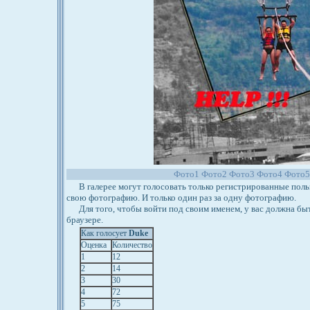
Фото1
Фото2
Фото3
Фото4
Фото
В галерее могут голосовать только регистрированные польз
свою фотографию. И только один раз за одну фотографию.
Для того, чтобы войти под своим именем, у вас должна бы
браузере.
Как голосует
Duke
Оценка
Количество
1
12
2
14
3
30
4
72
5
75