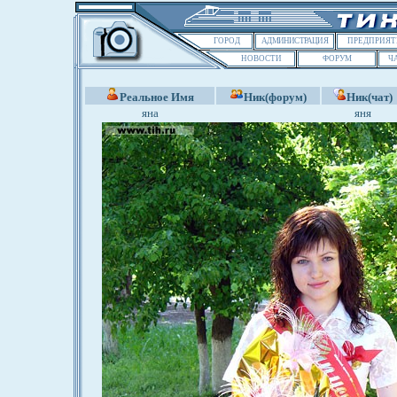
ГОРОД
АДМИНИСТРАЦИЯ
ПРЕДПРИЯТ
НОВОСТИ
ФОРУМ
Ч
Реальное Имя
Ник(форум)
Ник(чат)
яна
яня