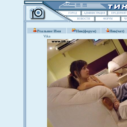
ГОРОД
АДМИНИСТРАЦИЯ
ПРЕДПРИЯТ
НОВОСТИ
ФОРУМ
Ч
Реальное Имя
Ник(форум)
Ник(чат)
Vika