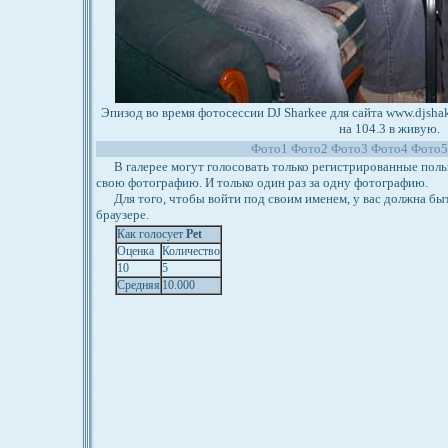
Эпизод во время фотосессии DJ Sharkee для сайта www.djshak
на 104.3 в живую.
Фото1
Фото2
Фото3
Фото4
Фото
В галерее могут голосовать только регистрированные польз
свою фотографию. И только один раз за одну фотографию.
Для того, чтобы войти под своим именем, у вас должна бы
браузере.
Как голосует
Pet
Оценка
Количество
10
5
Средняя
10.000