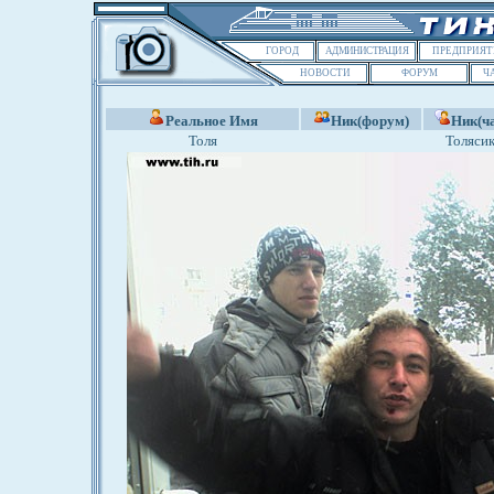
ГОРОД
АДМИНИСТРАЦИЯ
ПРЕДПРИЯТ
НОВОСТИ
ФОРУМ
Ч
Реальное Имя
Ник(форум)
Ник(ча
Толя
Толяси