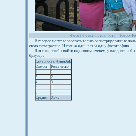
Фото1
Фото2
Фото3
Фото4
Фото5
Фо
В галерее могут голосовать только регистрированные польз
свою фотографию. И только один раз за одну фотографию.
Для того, чтобы войти под своим именем, у вас должна бы
браузере.
Как голосует
4yma3uk
Оценка
Количество
2
1
3
2
4
3
5
1
6
1
Средняя
3.875