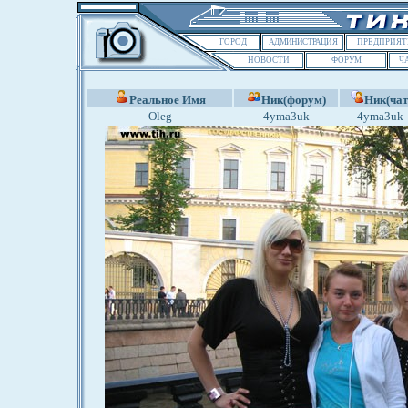
ГОРОД
АДМИНИСТРАЦИЯ
ПРЕДПРИЯТ
НОВОСТИ
ФОРУМ
Ч
Реальное Имя
Ник(форум)
Ник(чат
Oleg
4yma3uk
4yma3uk