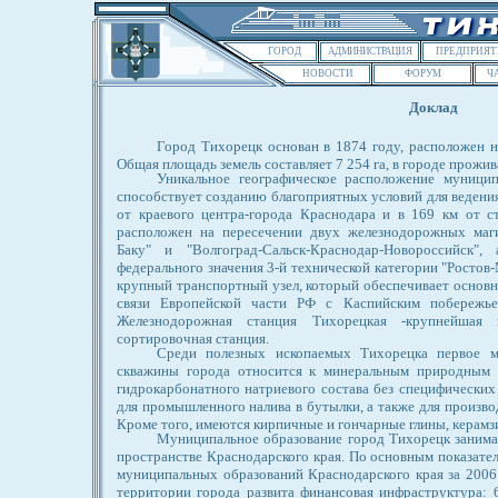
ГОРОД
АДМИНИСТРАЦИЯ
ПРЕДПРИЯТ
НОВОСТИ
ФОРУМ
Ч
Доклад
Город Тихорецк основан в 1874 году, расположен н
Общая площадь земель составляет 7 254 га, в городе прожив
Уникальное географическое расположение муницип
способствует созданию благоприятных условий для ведения
от краевого центра-города Краснодара и в 169 км от 
расположен на пересечении двух железнодорожных маги
Баку" и "Волгоград-Сальск-Краснодар-Новороссийск"
федерального значения 3-й технической категории "Ростов
крупный транспортный узел, который обеспечивает основ
связи Европейской части РФ с Каспийским побережьем
Железнодорожная станция Тихорецкая -крупнейшая 
сортировочная станция.
Среди полезных ископаемых Тихорецка первое м
скважины города относится к минеральным природным 
гидрокарбонатного натриевого состава без специфических
для промышленного налива в бутылки, а также для производ
Кроме того, имеются кирпичные и гончарные глины, керамз
Муниципальное образование город Тихорецк занима
пространстве Краснодарского края. По основным показате
муниципальных образований Краснодарского края за 2006 
территории города развита финансовая инфраструктура: 