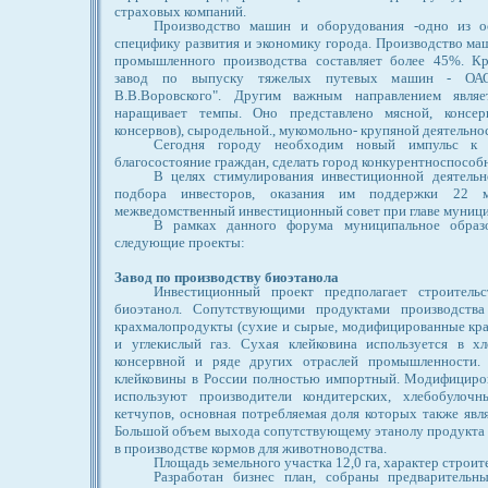
страховых компаний.
Производство машин и оборудования -одно из о
специфику развития и экономику города. Производство ма
промышленного производства составляет более 45%. К
завод по выпуску тяжелых путевых машин - ОАО
В.В.Воровского". Другим важным направлением являе
наращивает темпы. Оно представлено мясной, консер
консервов), сыродельной., мукомольно- крупяной деятельно
Сегодня городу необходим новый импульс к р
благосостояние граждан, сделать город конкурентноспосо
В целях стимулирования инвестиционной деятельн
подбора инвесторов, оказания им поддержки 22 
межведомственный инвестиционный совет при главе муници
В рамках данного форума муниципальное образо
следующие проекты:
Завод по производству биоэтанола
Инвестиционный проект предполагает строитель
биоэтанол. Сопутствующими продуктами производства 
крахмалопродукты (сухие и сырые, модифицированные крах
и углекислый газ. Сухая клейковина используется в х
консервной и ряде других отраслей промышленности.
клейковины в России полностью импортный. Модифициро
используют производители кондитерских, хлебобулочн
кетчупов, основная потребляемая доля которых также явл
Большой объем выхода сопутствующему этанолу продукта -
в производстве кормов для животноводства.
Площадь земельного участка 12,0 га, характер строите
Разработан бизнес план, собраны предварительн