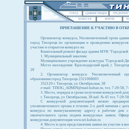
ГОРОД
АДМИНИСТРАЦИЯ
ПРЕДПРИЯТ
НОВОСТИ
ФОРУМ
Ч
ПРИГЛАШЕНИЕ К УЧАСТИЮ В ОТК
Организатор конкурса, Уполномоченный орган адми
город Тихорецк по организации и проведению конкурсов
участию в открытом конкурсе на
Капитальный ремонт фасада здания МУК "Городской
1. Муниципальный заказчик:
Муниципальное учреждение культуры "Городской Дв
Место нахождения: Краснодарский край, г. Тихорецк,
29
2. Организатор конкурса: Уполномоченный ор
образования город Тихорецк 2321008005
352120 г. Тихорецк, ул. Октябрьская, 38
e-mail: TIXOG_ADMIN@mail.kuban.ru, тел. 7-29-58, 7-
3. Место, порядок и сроки получения конкурсной док
г. Тихорецк, ул. Октябрьская, 38 каб. № 45 тел. 7-29-58
С конкурсной документацией можно предварит
уполномоченного органа в течение 2-х дней начиная с да
конкурса по вышеуказанному адресу в рабочие дни с 
окончательного срока подачи конкурсных заявок. Офиц
конкурсная документация www.set.kuban.ru
4. Место и срок представления заявок на участие в ко
Прием заявок на участие в конкурсе производится 