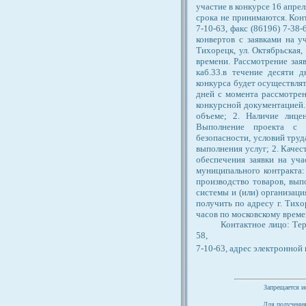
участие в конкурсе 16 апрел
срока не принимаются. Конт
7-10-63, факс (86196) 7-3
конвертов с заявками на у
Тихорецк, ул. Октябрьская,
времени. Рассмотрение заяв
каб.33.в течение десяти 
конкурса будет осуществлять
дней с момента рассмотрен
конкурсной документацией.
объеме; 2. Наличие лице
Выполнение проекта с 
безопасности, условий труд
выполнения услуг; 2. Качес
обеспечения заявки на уча
муниципального контракта
производство товаров, вып
системы и (или) организа
получить по адресу г. Тихор
часов по московскому време
Контактное лицо: Тер
58,
7-10-63, адрес электронно
Запрещается и
Для получения