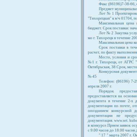
Факс (86196)7-38-66
Предмет муниципальн
Лот № 1 Проектирова
"Тихорецкая" к в/ч 01704, п
Максимальная цена 
бюджет. Срок поставки: нача
Лот № 2 Закупка усл
мо г. Тихорецк в течение 20
Максимальная цена ко
Срок поставки в теч
расчет, по факту выполненн
Место, условия и сро
№1 г. Тихорецк, от АГРС "Т
Октябрьская, 38 Срок, мест
Конкурсная документа
№ 45
Телефон: (86196) 7-2
апреля 2007 г.
Порядок предоста
предоставляется на основа
документа в течение 2-х 
документации по почте, от
опозданием конкурсной д
документации не предус
документация. www.set. kuba
в конкурсе.Прием заявок осу
с 9.00 часов до 18.00 часов
" 17 " марта 2007 г. 