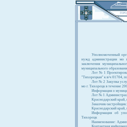
ГОРО
Уполномоченный орга
нужд администрации мо г
заключения муниципально
муниципального образовани
Лот № 1 Проектирова
"Тихорецкая" к в/ч 01704, п
Лот № 2 Закупка усл
мо г. Тихорецк в течение 20
Информация о муници
Лот № 1 Администрац
Краснодарский край, г
Заказчик-застройщик:
Краснодарский край, г
Информация об упол
Тихорецк
Наименование: Админ
Контактная информация