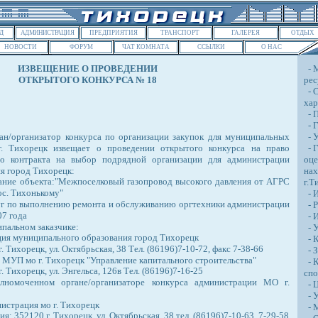
Д
АДМИНИСТРАЦИЯ
ПРЕДПРИЯТИЯ
ТРАНСПОРТ
ГАЛЕРЕЯ
ОТДЫХ
НОВОСТИ
ФОРУМ
ЧАТ КОМНАТА
ССЫЛКИ
О НАС
ИЗВЕЩЕНИЕ О ПРОВЕДЕНИИ
- 
ОТКРЫТОГО КОНКУРСА № 18
ре
- С
хар
- П
- Г
н/организатор конкурса по организации закупок для муниципальных
- У
. Тихорецк извещает о проведении открытого конкурса на право
- Г
го контракта на выбор подрядной организации для администрации
оце
я город Тихорецк:
нах
ние объекта:"Межпоселковый газопровод высокого давления от АГРС
г.Т
ос. Тихонькому"
- И
уг по выполнению ремонта и обслуживанию оргтехники администрации
- Р
07 года
- И
пальном заказчике:
- У
ия муниципального образования город Тихорецк
- К
. Тихорецк, ул. Октябрьская, 38 Тел. (86196)7-10-72, факс 7-38-66
- З
 МУП мо г. Тихорецк "Управление капитального строительства"
- К
. Тихорецк, ул. Энгельса, 126в Тел. (86196)7-16-25
спо
номоченном органе/организаторе конкурса администрации МО г.
- Ц
- У
истрация мо г. Тихорецк
- 
: 352120 г. Тихорецк, ул. Октябрьская, 38 тел. (86196)7-10-63, 7-29-58