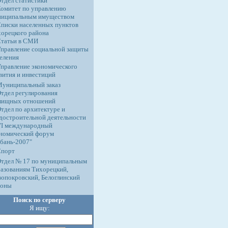
тдел статистики
омитет по управлению
ниципальным имуществом
писки населенных пунктов
орецкого района
Статьи в СМИ
правление социальной защиты
еления
правление экономического
вития и инвестиций
униципальный заказ
тдел регулирования
лищных отношений
тдел по архитектуре и
достроительной деятельности
VI международный
номический форум
бань-2007"
Спорт
тдел № 17 по муниципальным
азованиям Тихорецкий,
опокровский, Белоглинский
йоны
Поиск по серверу
Я ищу: