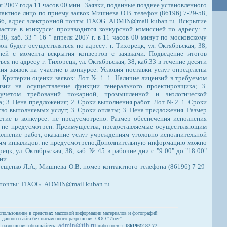
я 2007 года 11 часов 00 мин.. Заявки, поданные позднее установленного
актное лицо по приему заявок Мишнева О.В. телефон (86196) 7-29-58,
8-66, адрес электронной почты TIXOG_ADMIN@mail.kuban.ru. Вскрытие
частие в конкурсе: производится конкурсной комиссией по адресу: г.
 38, каб. 33 " 16 " апреля 2007 г. в 11 часов 00 минут по московскому
ок будет осуществляться по адресу: г. Тихорецк, ул. Октябрьская, 38,
дней с момента вскрытия конвертов с заявками. Подведение итогов
ся по адресу г. Тихорецк, ул. Октябрьская, 38, каб.33 в течение десяти
ия заявок на участие в конкурсе. Условия поставки услуг определены
 Критерии оценки заявок: Лот № 1. 1. Наличие лицензий в требуемом
нзии на осуществление функции генерального проектировщика; 3.
учетом требований пожарной, промышленной и экологической
а; 3. Цена предложения; 2. Сроки выполнения работ. Лот № 2. 1. Сроки
тво выполняемых услуг; 3. Сроки оплаты; 3. Цена предложения. Размер
стие в конкурсе: не предусмотрено. Размер обеспечения исполнения
: не предусмотрен. Преимущества, предоставляемые осуществляющим
олнение работ, оказание услуг учреждениям уголовно-исполнительной
циям инвалидов: не предусмотрено.Дополнительную информацию можно
ецк, ул. Октябрьская, 38, каб. № 45 в рабочие дни с "9:00" до "18:00"
ни.
ещенко Л.А., Мишнева О.В. номер контактного телефона (86196) 7-29-
й почты: TIXOG_ADMIN@mail.kuban.ru
спользование в средствах массовой информации материалов и фотографий
данного сайта без письменного разрешения ООО "Инет".
admin@tih.ru
 разрешения обращайтесь:
либо по тел.
(86196)2-87-77