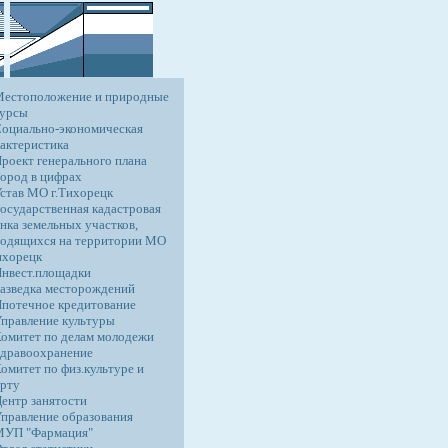
Местоположение и природные
сурсы
оциально-экономическая
актеристика
роект генерального плана
ород в цифрах
став МО г.Тихорецк
осударственная кадастровая
нка земельных участков,
одящихся на территории МО
ихорецк
нвест.площадки
азведка месторождений
потечное кредитование
правление культуры
омитет по делам молодежи
дравоохранение
омитет по физ.культуре и
рту
ентр занятости
правление образования
МУП "Фармация"