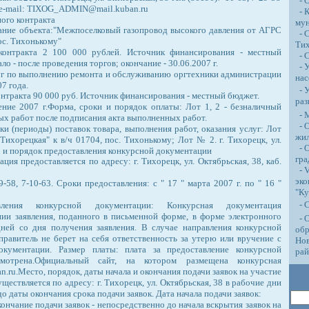
- О
, e-mail: TIXOG_ADMIN@mail.kuban.ru
- К
ого контракта
му
ние объекта:"Межпоселковый газопровод высокого давления от АГРС
- С
ос. Тихонькому"
Тих
контракта 2 100 000 рублей. Источник финансирования - местный
- 
ло - после проведения торгов; окончание - 30.06.2007 г.
- У
уг по выполнению ремонта и обслуживанию оргтехники администрации
нас
07 года.
- У
нтракта 90 000 руб. Источник финансирования - местный бюджет.
раз
ение 2007 г.Форма, сроки и порядок оплаты: Лот 1, 2 - безналичный
- М
ых работ после подписания акта выполненных работ.
- О
ки (периоды) поставок товара, выполнения работ, оказания услуг: Лот
жи
ихорецкая" к в/ч 01704, пос. Тихонькому; Лот № 2. г. Тихорецк, ул.
- О
о и порядок предоставления конкурсной документации
гра
ция предоставляется по адресу: г. Тихорецк, ул. Октябрьская, 38, каб.
- 
эко
9-58, 7-10-63. Сроки предоставления: с " 17 " марта 2007 г. по " 16 "
"Ку
- 
вления конкурсной документации: Конкурсная документация
нии заявления, поданного в письменной форме, в форме электронного
- О
дней со дня получения заявления. В случае направления конкурсной
обр
правитель не берет на себя ответственность за утерю или вручение с
Нов
окументации. Размер платы: плата за предоставление конкурсной
ра
мотрена.Официальный сайт, на котором размещена конкурсная
n.ru.Место, порядок, даты начала и окончания подачи заявок на участие
ществляется по адресу: г. Тихорецк, ул. Октябрьская, 38 в рабочие дни
 до даты окончания срока подачи заявок. Дата начала подачи заявок:
Окончание подачи заявок - непосредственно до начала вскрытия заявок на