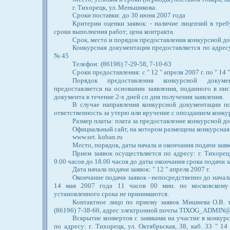
г. Тихорецк, ул. Меньшикова.
Сроки поставки: до 30 июня 2007 года
Критерии оценки заявок: - наличие лицензий в треб
сроки выполнения работ; цена контракта.
Срок, место и порядок предоставления конкурсной д
Конкурсная документация предоставляется по адресу: 
№ 45
Телефон: (86196) 7-29-58, 7-10-63
Сроки предоставления: с " 12 " апреля 2007 г. по " 14 "
Порядок предоставления конкурсной докуме
предоставляется на основании заявления, поданного в пи
документа в течение 2-х дней со дня получения заявления.
В случае направления конкурсной документации по
ответственность за утерю или вручение с опозданием конк
Размер платы: плата за предоставление конкурсной 
Официальный сайт, на котором размещена конкурсная
www.set. kuban.ru
Место, порядок, даты начала и окончания подачи заяво
Прием заявок осуществляется по адресу: г. Тихорецк
9.00 часов до 18.00 часов до даты окончания срока подачи з
Дата начала подачи заявок: " 12 " апреля 2007 г.
Окончание подачи заявок - непосредственно до начала
14 мая 2007 года 11 часов 00 мин. по московскому 
установленного срока не принимаются.
Контактное лицо по приему заявок Мишнева О.В. те
(86196) 7-38-66, адрес электронной почты TIXOG_ADMIN@
Вскрытие конвертов с заявками на участие в конкур
по адресу: г. Тихорецк, ул. Октябрьская, 38, каб. 33 " 1