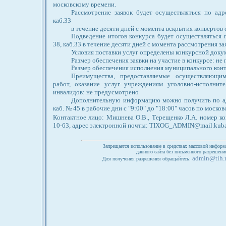
московскому времени.
Рассмотрение заявок будет осуществляться по адре
каб.33
в течение десяти дней с момента вскрытия конвертов с
Подведение итогов конкурса будет осуществляться по
38, каб.33 в течение десяти дней с момента рассмотрения за
Условия поставки услуг определены конкурсной доку
Размер обеспечения заявки на участие в конкурсе: не
Размер обеспечения исполнения муниципального конт
Преимущества, предоставляемые осуществляющим
работ, оказание услуг учреждениям уголовно-исполнит
инвалидов: не предусмотрено
Дополнительную информацию можно получить по адре
каб. № 45 в рабочие дни с "9:00" до "18:00" часов по моско
Контактное лицо: Мишнева О.В., Терещенко Л.А. номер кон
10-63, адрес электронной почты: TIXOG_ADMIN@mail.kuba
Запрещается использование в средствах массовой информ
данного сайта без письменного разрешен
admin@tih.
Для получения разрешения обращайтесь: