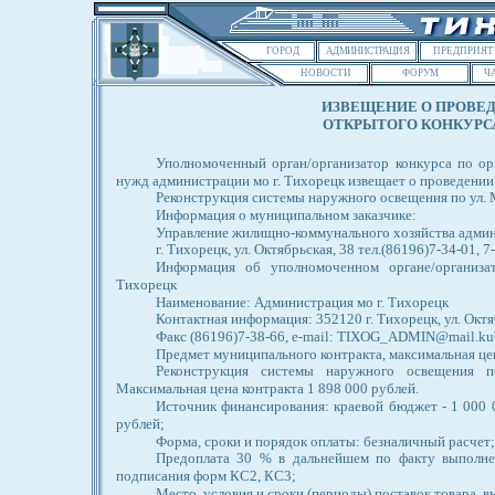
ГОРОД
АДМИНИСТРАЦИЯ
ПРЕДПРИЯТ
НОВОСТИ
ФОРУМ
Ч
ИЗВЕЩЕНИЕ О ПРОВЕ
ОТКРЫТОГО КОНКУРСА
Уполномоченный орган/организатор конкурса по ор
нужд администрации мо г. Тихорецк извещает о проведении
Реконструкция системы наружного освещения по ул. 
Информация о муниципальном заказчике:
Управление жилищно-коммунального хозяйства админи
г. Тихорецк, ул. Октябрьская, 38 тел.(86196)7-34-01, 7
Информация об уполномоченном органе/организа
Тихорецк
Наименование: Администрация мо г. Тихорецк
Контактная информация: 352120 г. Тихорецк, ул. Октяб
Факс (86196)7-38-66, e-mail: TIXOG_ADMIN@mail.ku
Предмет муниципального контракта, максимальная це
Реконструкция системы наружного освещения п
Максимальная цена контракта 1 898 000 рублей.
Источник финансирования: краевой бюджет - 1 000 
рублей;
Форма, сроки и порядок оплаты: безналичный расчет;
Предоплата 30 % в дальнейшем по факту выполне
подписания форм КС2, КС3;
Место, условия и сроки (периоды) поставок товара, в